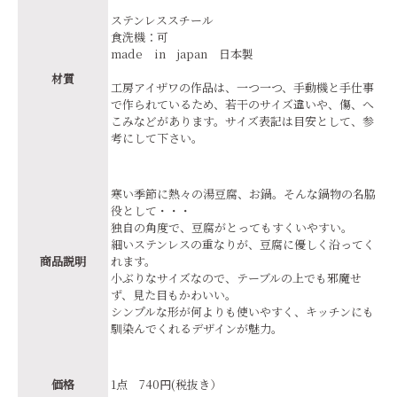
ステンレススチール
食洗機：可
made in japan 日本製
材質
工房アイザワの作品は、一つ一つ、手動機と手仕事
で作られているため、若干のサイズ違いや、傷、へ
こみなどがあります。サイズ表記は目安として、参
考にして下さい。
寒い季節に熱々の湯豆腐、お鍋。そんな鍋物の名脇
役として・・・
独自の角度で、豆腐がとってもすくいやすい。
細いステンレスの重なりが、豆腐に優しく沿ってく
商品説明
れます。
小ぶりなサイズなので、テーブルの上でも邪魔せ
ず、見た目もかわいい。
シンプルな形が何よりも使いやすく、キッチンにも
馴染んでくれるデザインが魅力。
価格
1点 740円(税抜き）