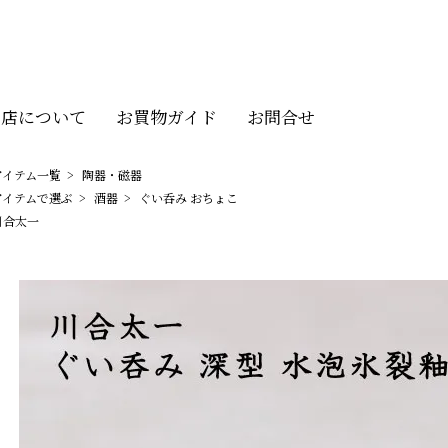
当店について
お買物ガイド
お問合せ
アイテム一覧
>
陶器・磁器
アイテムで選ぶ
>
酒器
>
ぐい呑み おちょこ
川合太一