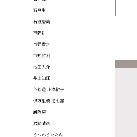
石戸生
石渡磨美
市野耕
市野貴之
市野雅利
池田大介
井上知江
色絵遊 小高裕子
伊万里焼 徳七窯
巌陶房
岩崎晴彦
うつわうたたね