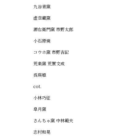
九谷青窯
虚空蔵窯
源右衛門窯 市野太郎
小石原焼
コウホ窯 市野吉記
荒楽窯 荒賀文成
呉瑛姫
cot.
小林巧征
皐月窯
さんちゃ窯 中林範夫
志村和晃