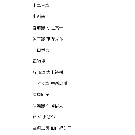
十二月窯
出西窯
春萌窯 小辻真一
省三窯 市野秀作
庄田春海
正陶苑
昇陽窯 大上裕樹
しずく窯 中西忠博
進藤純子
信凜窯 仲岡信人
鈴木 まどか
空萌工房 田口紀美子