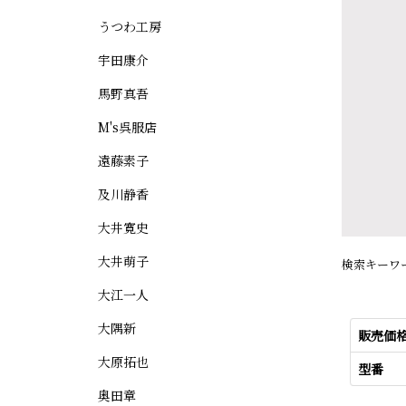
うつわ工房
宇田康介
馬野真吾
M's呉服店
遠藤素子
及川静香
大井寛史
大井萌子
検索キーワー
大江一人
大隅新
販売価
大原拓也
型番
奥田章