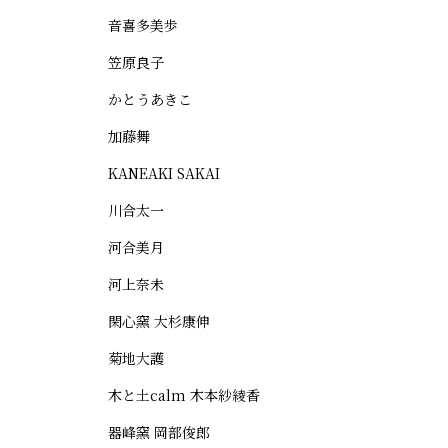
音喜多美歩
笠原良子
かとうあきこ
加藤舞
KANEAKI SAKAI
川合太一
河合美月
河上奈未
閑心窯 大杉康伸
菊地大護
木と土calm 木本紗綾香
器峰窯 岡部俊郎