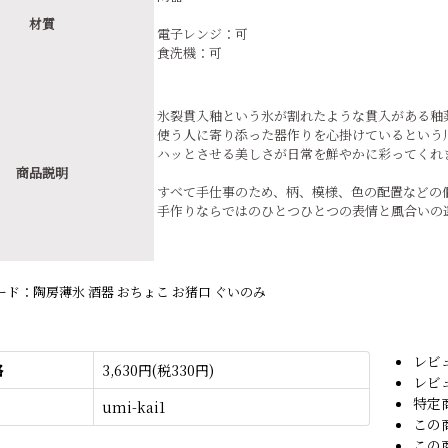
材質
電子レンジ：可
食洗機：可
氷裂貫入釉という氷が割れたような貫入がある釉
使う人に寄り添った器作りを心掛けているという
ハッとさせる美しさが日常を鮮やかに彩ってくれ
商品説明
すべて手仕事のため、柄、模様、色の配置などの
手作りならではのひとつひとつの表情と風合いの
ド：陶房薄氷 酒器 おちょこ お猪口 ぐいのみ
レビ
格
3,630円(税330円)
レビ
特定
umi-kai1
この
この