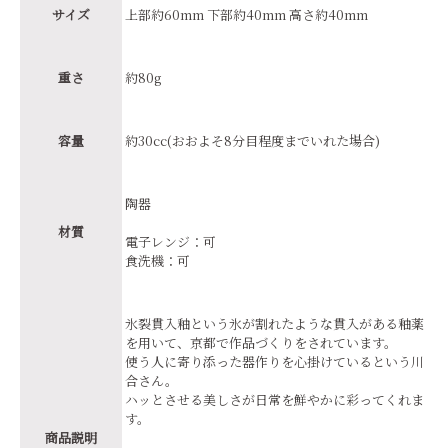
サイズ
上部約60mm 下部約40mm 高さ約40mm
重さ
約80g
容量
約30cc(おおよそ8分目程度までいれた場合)
陶器
材質
電子レンジ：可
食洗機：可
氷裂貫入釉という氷が割れたような貫入がある釉薬
を用いて、京都で作品づくりをされています。
使う人に寄り添った器作りを心掛けているという川
合さん。
ハッとさせる美しさが日常を鮮やかに彩ってくれま
す。
商品説明