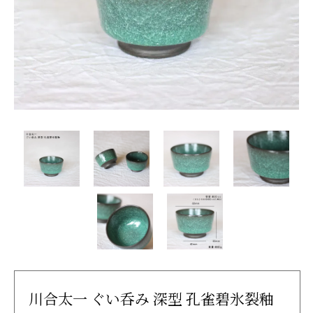
川合太一 ぐい呑み 深型 孔雀碧氷裂釉