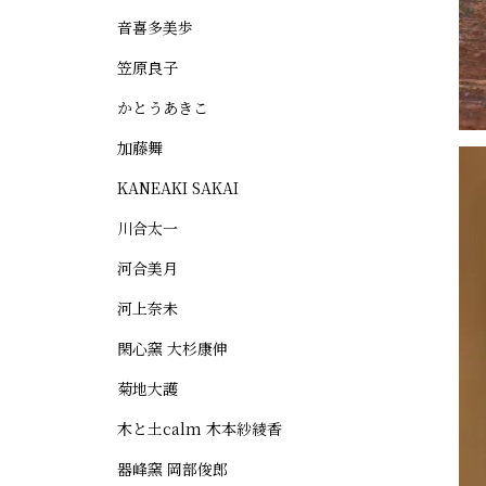
音喜多美歩
笠原良子
かとうあきこ
加藤舞
KANEAKI SAKAI
川合太一
河合美月
河上奈未
閑心窯 大杉康伸
菊地大護
木と土calm 木本紗綾香
器峰窯 岡部俊郎