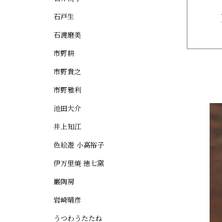
石戸生
石渡磨美
市野耕
市野貴之
市野雅利
池田大介
井上知江
色絵遊 小高裕子
伊万里焼 徳七窯
巌陶房
岩崎晴彦
うつわうたたね