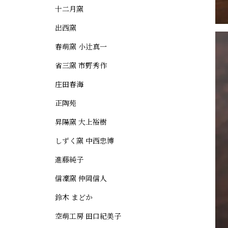
十二月窯
出西窯
春萌窯 小辻真一
省三窯 市野秀作
庄田春海
正陶苑
昇陽窯 大上裕樹
しずく窯 中西忠博
進藤純子
信凜窯 仲岡信人
鈴木 まどか
空萌工房 田口紀美子