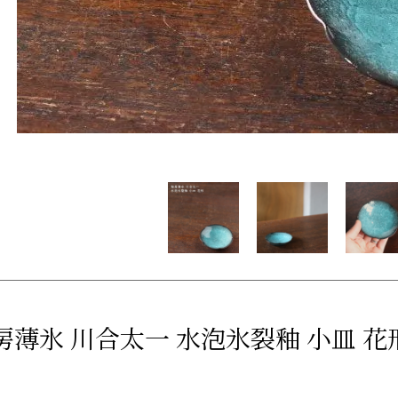
房薄氷 川合太一 水泡氷裂釉 小皿 花