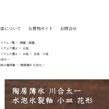
当店について
お買物ガイド
お問合せ
アイテム一覧
>
陶器・磁器
アイテムで選ぶ
>
お皿
アイテムで選ぶ
>
お皿
>
豆皿・小皿
川合太一
海色の器特集
>
陶房薄氷 川合太一