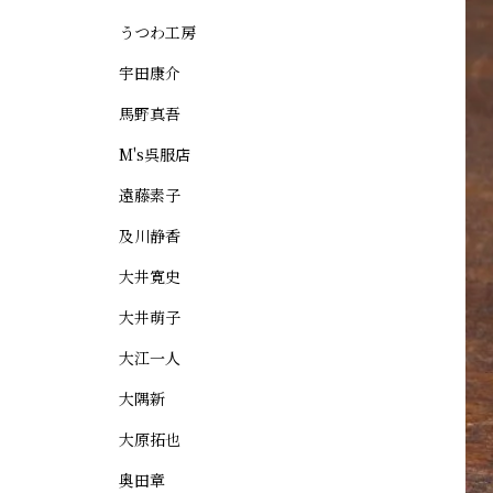
うつわ工房
宇田康介
馬野真吾
M's呉服店
遠藤素子
及川静香
大井寛史
大井萌子
大江一人
大隅新
大原拓也
奥田章