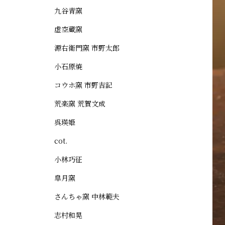
九谷青窯
虚空蔵窯
源右衛門窯 市野太郎
小石原焼
コウホ窯 市野吉記
荒楽窯 荒賀文成
呉瑛姫
cot.
小林巧征
皐月窯
さんちゃ窯 中林範夫
志村和晃