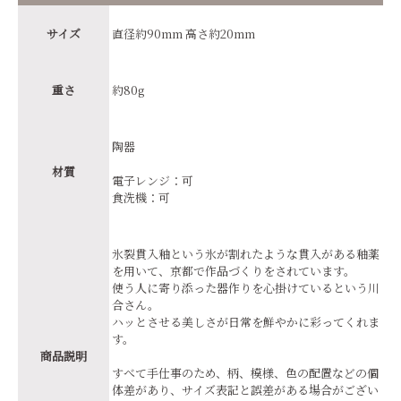
サイズ
直径約90mm 高さ約20mm
重さ
約80g
陶器
材質
電子レンジ：可
食洗機：可
氷裂貫入釉という氷が割れたような貫入がある釉薬
を用いて、京都で作品づくりをされています。
使う人に寄り添った器作りを心掛けているという川
合さん。
ハッとさせる美しさが日常を鮮やかに彩ってくれま
す。
商品説明
すべて手仕事のため、柄、模様、色の配置などの個
体差があり、サイズ表記と誤差がある場合がござい