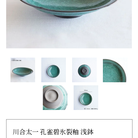
川合太一 孔雀碧氷裂釉 浅鉢