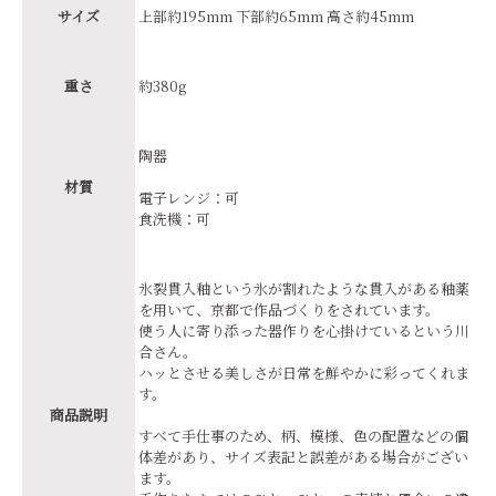
サイズ
上部約195mm 下部約65mm 高さ約45mm
重さ
約380g
陶器
材質
電子レンジ：可
食洗機：可
氷裂貫入釉という氷が割れたような貫入がある釉薬
を用いて、京都で作品づくりをされています。
使う人に寄り添った器作りを心掛けているという川
合さん。
ハッとさせる美しさが日常を鮮やかに彩ってくれま
す。
商品説明
すべて手仕事のため、柄、模様、色の配置などの個
体差があり、サイズ表記と誤差がある場合がござい
ます。