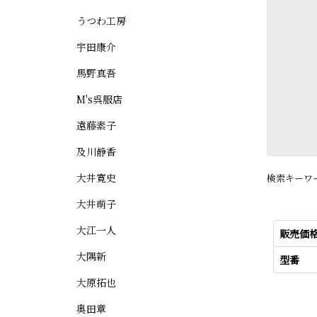
うつわ工房
宇田康介
馬野真吾
M's呉服店
遠藤素子
及川静香
大井寛史
検索キーワ
大井萌子
大江一人
販売価
大隅新
型番
大原拓也
奥田章