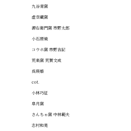
九谷青窯
虚空蔵窯
源右衛門窯 市野太郎
小石原焼
コウホ窯 市野吉記
荒楽窯 荒賀文成
呉瑛姫
cot.
小林巧征
皐月窯
さんちゃ窯 中林範夫
志村和晃