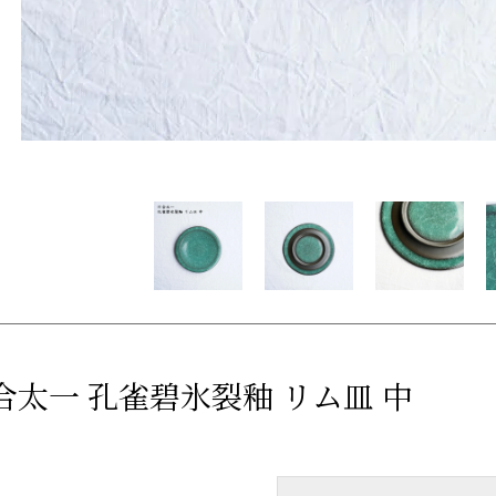
合太一 孔雀碧氷裂釉 リム皿 中