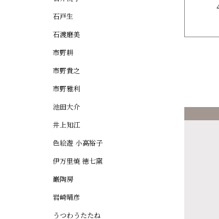
石戸生
石渡磨美
市野耕
市野貴之
市野雅利
池田大介
井上知江
色絵遊 小高裕子
伊万里焼 徳七窯
巌陶房
岩崎晴彦
うつわうたたね