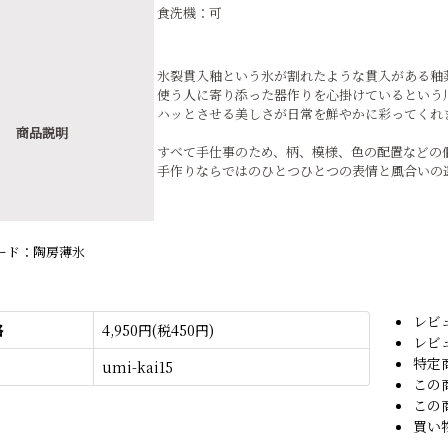
食洗機：可
氷裂貫入釉という氷が割れたような貫入がある釉
使う人に寄り添った器作りを心掛けているという
ハッとさせる美しさが日常を鮮やかに彩ってくれ
商品説明
すべて手仕事のため、柄、模様、色の配置などの
手作りならではのひとつひとつの表情と風合いの
ード：陶房薄氷
レビ
格
4,950円(税450円)
レビ
特定
umi-kai15
この
この
買い