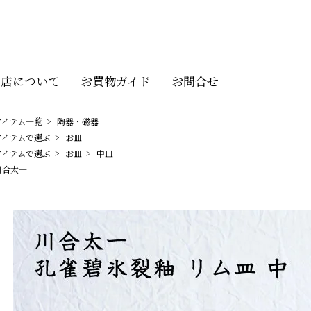
当店について
お買物ガイド
お問合せ
アイテム一覧
>
陶器・磁器
アイテムで選ぶ
>
お皿
アイテムで選ぶ
>
お皿
>
中皿
川合太一