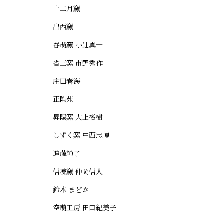
十二月窯
出西窯
春萌窯 小辻真一
省三窯 市野秀作
庄田春海
正陶苑
昇陽窯 大上裕樹
しずく窯 中西忠博
進藤純子
信凜窯 仲岡信人
鈴木 まどか
空萌工房 田口紀美子