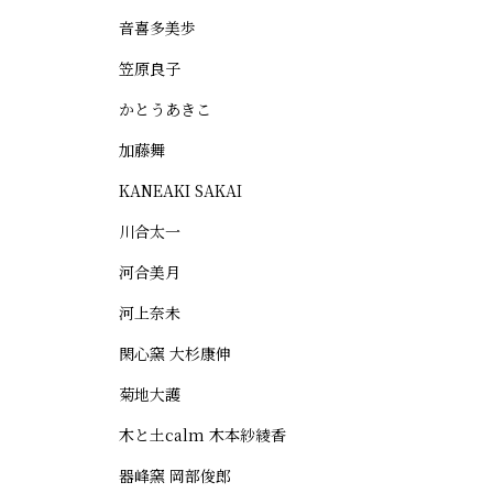
音喜多美歩
笠原良子
かとうあきこ
加藤舞
KANEAKI SAKAI
川合太一
河合美月
河上奈未
閑心窯 大杉康伸
菊地大護
木と土calm 木本紗綾香
器峰窯 岡部俊郎