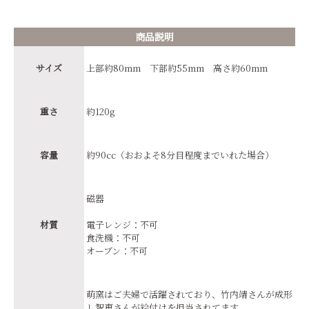
商品説明
サイズ
上部約80mm 下部約55mm 高さ約60mm
重さ
約120g
容量
約90cc（おおよそ8分目程度までいれた場合）
磁器
材質
電子レンジ：不可
食洗機：不可
オーブン：不可
萌窯はご夫婦で活躍されており、竹内靖さんが成形
し智恵さんが絵付けを担当されてます。