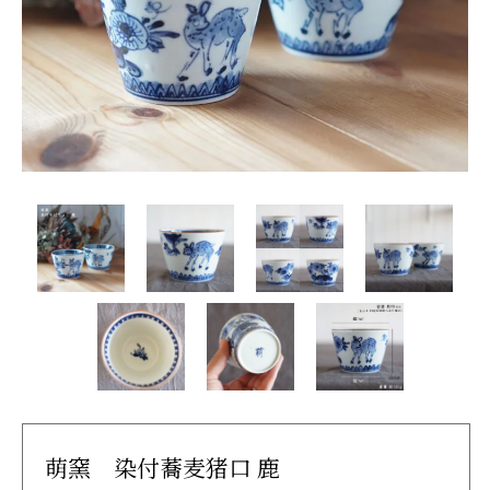
萌窯 染付蕎麦猪口 鹿