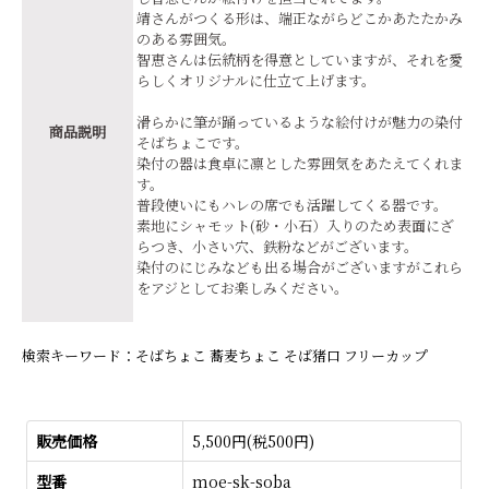
靖さんがつくる形は、端正ながらどこかあたたかみ
のある雰囲気。
智恵さんは伝統柄を得意としていますが、それを愛
らしくオリジナルに仕立て上げます。
滑らかに筆が踊っているような絵付けが魅力の染付
商品説明
そばちょこです。
染付の器は食卓に凛とした雰囲気をあたえてくれま
す。
普段使いにもハレの席でも活躍してくる器です。
素地にシャモット(砂・小石）入りのため表面にざ
らつき、小さい穴、鉄粉などがございます。
染付のにじみなども出る場合がございますがこれら
をアジとしてお楽しみください。
検索キーワード：そばちょこ 蕎麦ちょこ そば猪口 フリーカップ
販売価格
5,500円(税500円)
型番
moe-sk-soba