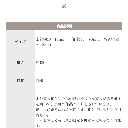
商品説明
上部約10～15mm 下部約35～40mm 高さ約80
サイズ
～90mm
重さ
約130g
材質
陶器
氷裂貫入釉という氷が割れたような貫入がある釉薬
を用いて、京都で作品づくりをされています。
使う人に寄り添った器作りを心掛けているという川
合さん。
ハッとさせる美しさが日常を鮮やかに彩ってくれま
す。