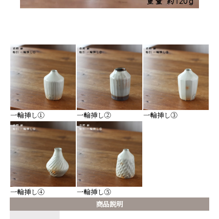
一輪挿し①
一輪挿し②
一輪挿し③
一輪挿し④
一輪挿し⑤
商品説明