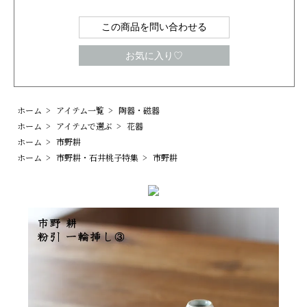
この商品を問い合わせる
お気に入り♡
ホーム
>
アイテム一覧
>
陶器・磁器
ホーム
>
アイテムで選ぶ
>
花器
ホーム
>
市野耕
ホーム
>
市野耕・石井桃子特集
>
市野耕