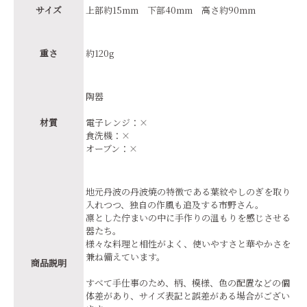
サイズ
上部約15mm 下部40mm 高さ約90mm
重さ
約120g
陶器
材質
電子レンジ：×
食洗機：×
オーブン：×
地元丹波の丹波焼の特徴である葉紋やしのぎを取り
入れつつ、独自の作風も追及する市野さん。
凛とした佇まいの中に手作りの温もりを感じさせる
器たち。
様々な料理と相性がよく、使いやすさと華やかさを
兼ね備えています。
商品説明
すべて手仕事のため、柄、模様、色の配置などの個
体差があり、サイズ表記と誤差がある場合がござい