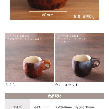
さくら
ウォールナット
商品説明
サイズ
上部約75mm 下部約60mm 高さ約70mm