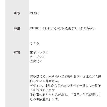
重さ
約90g
容量
約130cc（おおよそ8分目程度までいれた場合）
さくら
材質
電子レンジ×
オーブン×
食洗器×
岐阜県にて、木を挽いてお椀やお盆・お皿などを制
作している井筒さん。
デザイン、木地から完成まですべて一貫して作品作
りをされています。
手仕事のあたたかみがある、「毎日の生活が楽しく
なる生活道具」です。