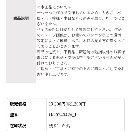
≪木工品について≫
一つ一つ手作りで制作しているため、大きさ・木
商品説明
色・形・模様・木目などに誤差が生じ、均一ではご
ざいません。
サイズ表記は目安として参考にして下さい。 作品
のイメージ画像は、お使いのパソコンなどの環境・
設定によって模様、木色、木目の見え方が異なって
しまうことがございます。
商品の性質上、不良品・配送時の破損以外のお客様
都合による返品・交換は申し訳ございませんが受け
付けておりません。
ご理解・ご了承・ご納得の上のご購入・ご注文をお
願い申し上げます。
販売価格
13,200円(税1,200円)
型番
fk20240426_1
在庫状況
残り2 です。