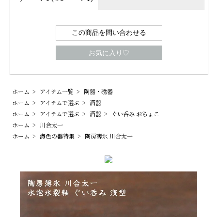
この商品を問い合わせる
お気に入り♡
ホーム
>
アイテム一覧
>
陶器・磁器
ホーム
>
アイテムで選ぶ
>
酒器
ホーム
>
アイテムで選ぶ
>
酒器
>
ぐい呑み おちょこ
ホーム
>
川合太一
ホーム
>
海色の器特集
>
陶房薄氷 川合太一