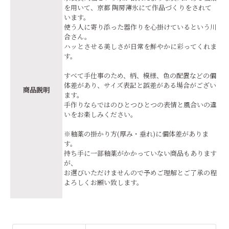
を用いて、京都 陶房薄氷にて作品づくりをされて
います。
使う人に寄り添った器作りを心掛けているという川
合さん。
ハッとさせる美しさが日常を鮮やかに彩ってくれま
す。
すべて手仕事のため、柄、模様、色の配置などの個
体差があり、サイズ表記と誤差がある場合がござい
商品説明
ます。
手作りならではのひとつひとつの表情と風合いの違
いをお楽しみください。
※釉薬の掛かり方(厚み・垂れ)に個体差がありま
す。
持ち手に一部釉薬がかかっていない商品もあります
が、
お選びいただけませんので予めご理解とご了承の程
よろしくお願い致します。