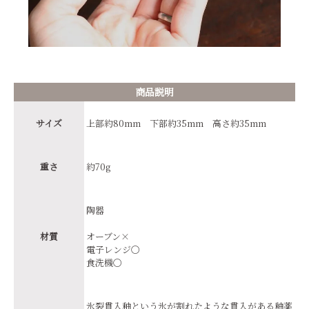
商品説明
サイズ
上部約80mm 下部約35mm 高さ約35mm
重さ
約70g
陶器
材質
オーブン×
電子レンジ〇
食洗機〇
氷裂貫入釉という氷が割れたような貫入がある釉薬