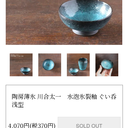
陶房薄氷 川合太一 水泡氷裂釉 ぐい呑
浅型
4,070円(税370円)
SOLD OUT