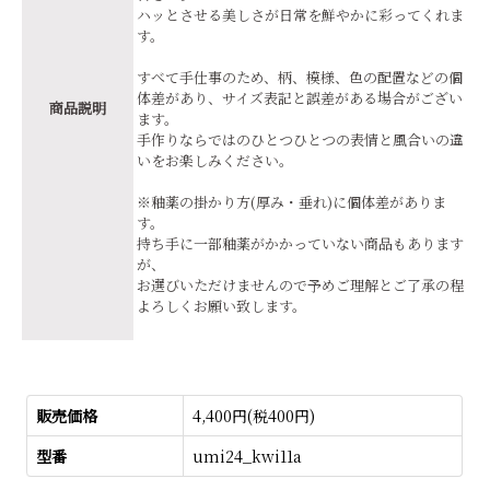
ハッとさせる美しさが日常を鮮やかに彩ってくれま
す。
すべて手仕事のため、柄、模様、色の配置などの個
体差があり、サイズ表記と誤差がある場合がござい
商品説明
ます。
手作りならではのひとつひとつの表情と風合いの違
いをお楽しみください。
※釉薬の掛かり方(厚み・垂れ)に個体差がありま
す。
持ち手に一部釉薬がかかっていない商品もあります
が、
お選びいただけませんので予めご理解とご了承の程
よろしくお願い致します。
販売価格
4,400円(税400円)
型番
umi24_kwi11a