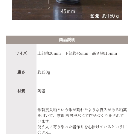
商品説明
サイズ
上部約20mm 下部約45mm 高さ約115mm
重さ
約150g
材質
陶器
氷裂貫入釉という氷が割れたような貫入がある釉薬
を用いて、京都 陶房薄氷にて作品づくりをされて
います。
使う人に寄り添った器作りを心掛けているという川
合さん。