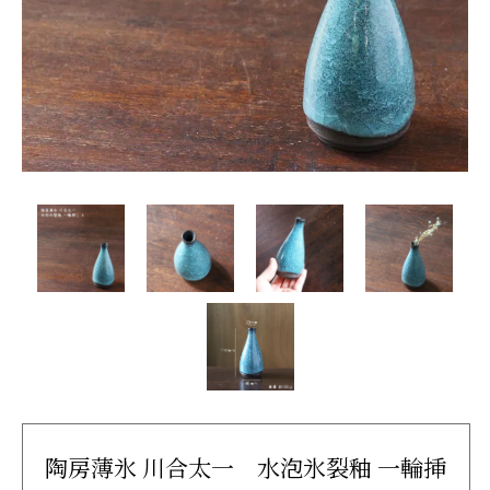
陶房薄氷 川合太一 水泡氷裂釉 一輪挿