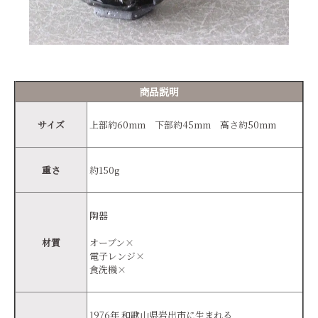
商品説明
サイズ
上部約60mm 下部約45mm 高さ約50mm
重さ
約150g
陶器
材質
オーブン×
電子レンジ×
食洗機×
1976年 和歌山県岩出市に生まれる