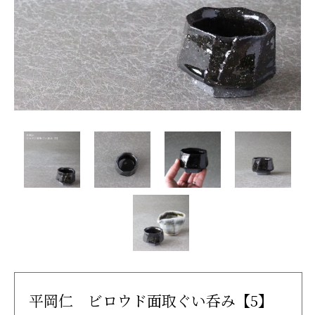
平岡仁 ビロウド面取ぐい呑み【5】