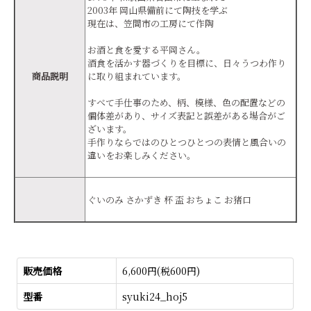
2003年 岡山県備前にて陶技を学ぶ
現在は、笠間市の工房にて作陶
お酒と食を愛する平岡さん。
酒食を活かす器づくりを目標に、日々うつわ作り
商品説明
に取り組まれています。
すべて手仕事のため、柄、模様、色の配置などの
個体差があり、サイズ表記と誤差がある場合がご
ざいます。
手作りならではのひとつひとつの表情と風合いの
違いをお楽しみください。
ぐいのみ さかずき 杯 盃 おちょこ お猪口
販売価格
6,600円(税600円)
型番
syuki24_hoj5