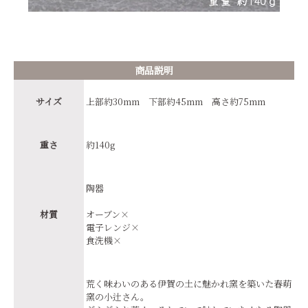
商品説明
サイズ
上部約30mm 下部約45mm 高さ約75mm
重さ
約140g
陶器
材質
オーブン×
電子レンジ×
食洗機×
荒く味わいのある伊賀の土に魅かれ窯を築いた春萌
窯の小辻さん。