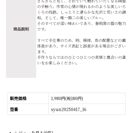
ざらざらと荒く、それでいて触れていたくなる陶器
の手触り。作家の心情が現れるかのような美しいろ
くろの指跡。しっとりと滑らかな光沢と荒い土の調
和。そして、唯一無二の美しいブルー。
そのすべてが深い味わいであり、春萌窯の器の魅力
商品説明
です。
すべて手仕事のため、柄、模様、色の配置などの個
体差があり、サイズ表記と誤差がある場合がござい
ます。
手作りならではのひとつひとつの表情と風合いの違
いをお楽しみください。
販売価格
1,980円(税180円)
型番
syun20250417_16
レビューを見る(0件)