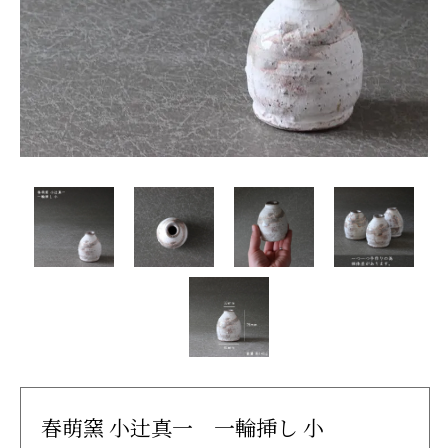
春萌窯 小辻真一 一輪挿し 小