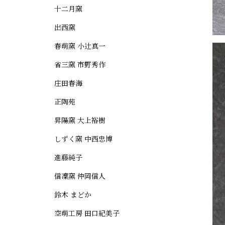
十二月窯
出西窯
春萌窯 小辻真一
省三窯 市野秀作
庄田春海
正陶苑
昇陽窯 大上裕樹
しずく窯 中西忠博
進藤純子
信凜窯 仲岡信人
鈴木 まどか
空萌工房 田口紀美子