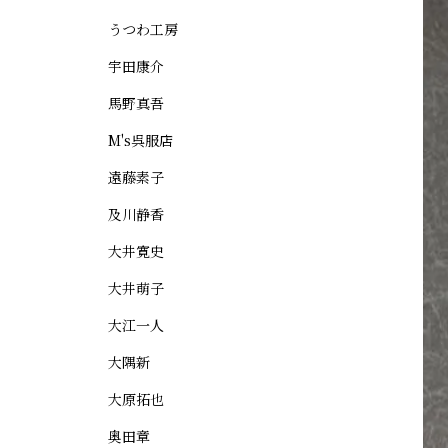
うつわ工房
宇田康介
馬野真吾
M's呉服店
遠藤素子
及川静香
大井寛史
大井萌子
大江一人
大隅新
大原拓也
奥田章