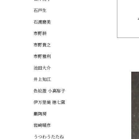
石戸生
石渡磨美
市野耕
市野貴之
市野雅利
池田大介
井上知江
色絵遊 小高裕子
伊万里焼 徳七窯
巌陶房
岩崎晴彦
うつわうたたね