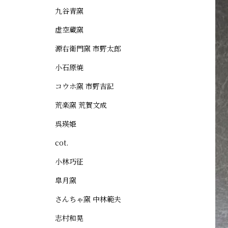
九谷青窯
虚空蔵窯
源右衛門窯 市野太郎
小石原焼
コウホ窯 市野吉記
荒楽窯 荒賀文成
呉瑛姫
cot.
小林巧征
皐月窯
さんちゃ窯 中林範夫
志村和晃