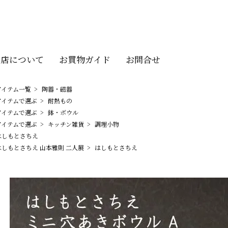
当店について
お買物ガイド
お問合せ
アイテム一覧
>
陶器・磁器
アイテムで選ぶ
>
耐熱もの
アイテムで選ぶ
>
鉢・ボウル
アイテムで選ぶ
>
キッチン雑貨
>
調理小物
はしもとさちえ
はしもとさちえ 山本雅則 二人展
>
はしもとさちえ