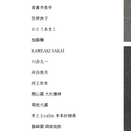
音喜多美歩
笠原良子
かとうあきこ
加藤舞
KANEAKI SAKAI
川合太一
河合美月
河上奈未
閑心窯 大杉康伸
菊地大護
木と土calm 木本紗綾香
器峰窯 岡部俊郎