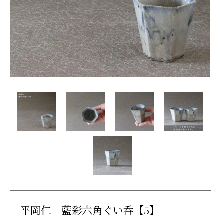
平岡仁 藍彩六角ぐい呑【5】