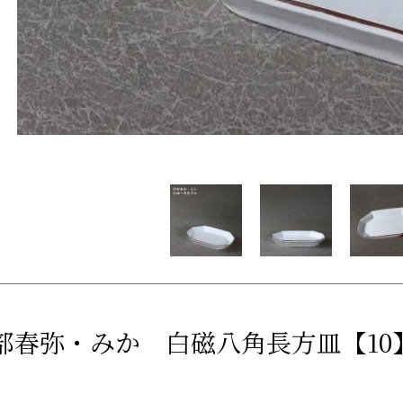
部春弥・みか 白磁八角長方皿【10