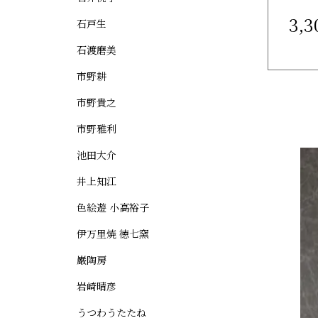
3,
石戸生
石渡磨美
市野耕
市野貴之
市野雅利
池田大介
井上知江
色絵遊 小高裕子
伊万里焼 徳七窯
巌陶房
岩崎晴彦
うつわうたたね