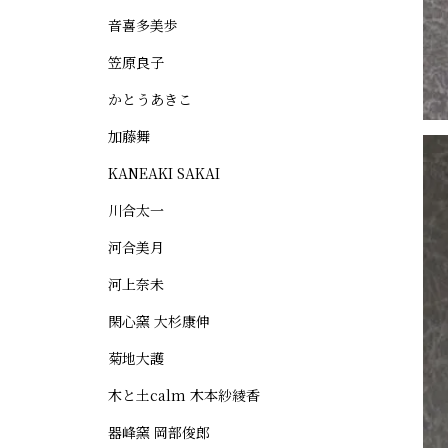
音喜多美歩
笠原良子
かとうあきこ
加藤舞
KANEAKI SAKAI
川合太一
河合美月
河上奈未
閑心窯 大杉康伸
菊地大護
木と土calm 木本紗綾香
器峰窯 岡部俊郎