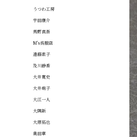
うつわ工房
宇田康介
馬野真吾
M's呉服店
遠藤素子
及川静香
大井寛史
大井萌子
大江一人
大隅新
大原拓也
奥田章