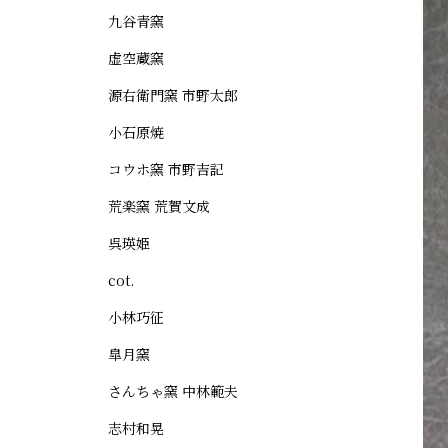
九谷青窯
虚空蔵窯
源右衛門窯 市野太郎
小石原焼
コウホ窯 市野吉記
荒楽窯 荒賀文成
呉瑛姫
cot.
小林巧征
皐月窯
さんちゃ窯 中林範夫
志村和晃