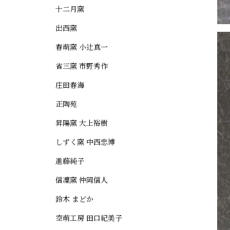
十二月窯
出西窯
春萌窯 小辻真一
省三窯 市野秀作
庄田春海
正陶苑
昇陽窯 大上裕樹
しずく窯 中西忠博
進藤純子
信凜窯 仲岡信人
鈴木 まどか
空萌工房 田口紀美子