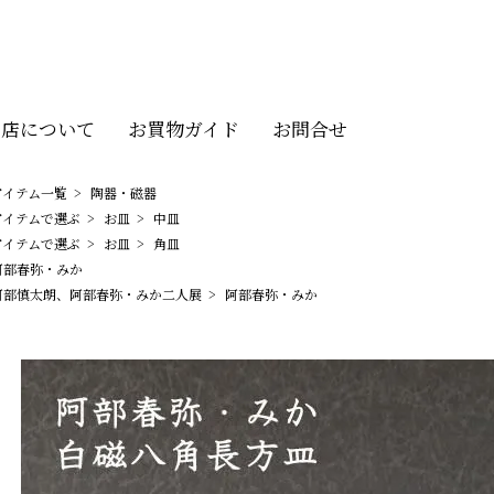
当店について
お買物ガイド
お問合せ
アイテム一覧
>
陶器・磁器
アイテムで選ぶ
>
お皿
>
中皿
アイテムで選ぶ
>
お皿
>
角皿
阿部春弥・みか
阿部慎太朗、阿部春弥・みか二人展
>
阿部春弥・みか