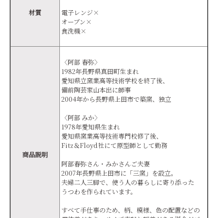
材質
電子レンジ×
オーブン×
食洗機×
〈阿部 春弥〉
1982年長野県真田町生まれ
愛知県立窯業高等技術学校を終了後、
備前陶芸家山本出に師事
2004年から長野県上田市で築窯、独立
〈阿部 みか〉
1978年愛知県生まれ
愛知県窯業高等技術専門校修了後、
Fitz＆Floyd社にて原型師として勤務
商品説明
阿部春弥さん・みかさんご夫妻
2007年長野県上田市に「三窯」を設立。
夫婦二人三脚で、使う人の暮らしに寄り添った
うつわを作られています。
すべて手仕事のため、柄、模様、色の配置などの