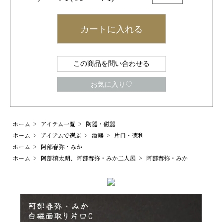
カートに入れる
この商品を問い合わせる
お気に入り♡
ホーム
>
アイテム一覧
>
陶器・磁器
ホーム
>
アイテムで選ぶ
>
酒器
>
片口・徳利
ホーム
>
阿部春弥・みか
ホーム
>
阿部慎太朗、阿部春弥・みか二人展
>
阿部春弥・みか