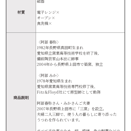
磁器
材質
電子レンジ×
オーブン×
食洗機×
〈阿部 春弥〉
1982年長野県真田町生まれ
愛知県立窯業高等技術学校を終了後、
備前陶芸家山本出に師事
2004年から長野県上田市で築窯、独立
〈阿部 みか〉
1978年愛知県生まれ
愛知県窯業高等技術専門校修了後、
Fitz＆Floyd社にて原型師として勤務
商品説明
阿部春弥さん・みかさんご夫妻
2007年長野県上田市に「三窯」を設立。
夫婦二人三脚で、使う人の暮らしに寄り添った
うつわを作られています。
すべて手仕事のため、柄、模様、色の配置などの