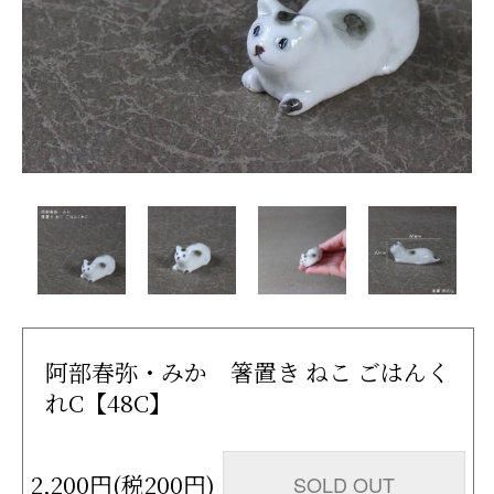
阿部春弥・みか 箸置き ねこ ごはんく
れC【48C】
2,200円(税200円)
SOLD OUT