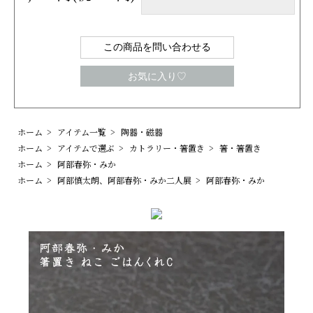
この商品を問い合わせる
お気に入り♡
ホーム
>
アイテム一覧
>
陶器・磁器
ホーム
>
アイテムで選ぶ
>
カトラリー・箸置き
>
箸・箸置き
ホーム
>
阿部春弥・みか
ホーム
>
阿部慎太朗、阿部春弥・みか二人展
>
阿部春弥・みか