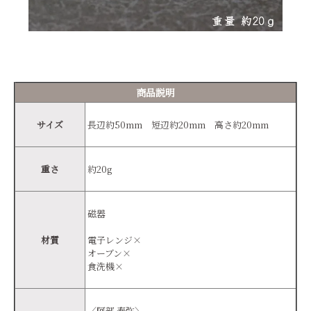
商品説明
サイズ
長辺約50mm 短辺約20mm 高さ約20mm
重さ
約20g
磁器
材質
電子レンジ×
オーブン×
食洗機×
〈阿部 春弥〉