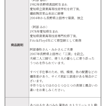
1982年長野県真田町生まれ
愛知県立窯業高等技術学校を終了後、
備前陶芸家山本出に師事
2004年から長野県上田市で築窯、独立
〈阿部 みか〉
1978年愛知県生まれ
愛知県窯業高等技術専門校修了後、
Fitz＆Floyd社にて原型師として勤務
商品説明
阿部春弥さん・みかさんご夫妻
2007年長野県上田市に「三窯」を設立。
夫婦二人三脚で、使う人の暮らしに寄り添った
うつわを作られています。
すべて手仕事のため、柄、模様、色の配置などの
個体差があり、サイズ表記と誤差がある場合がご
ざいます。
手作りならではのひとつひとつの表情と風合いの
違いをお楽しみください。
あべはるや あべみか 箸休め カトラリーレスト 動