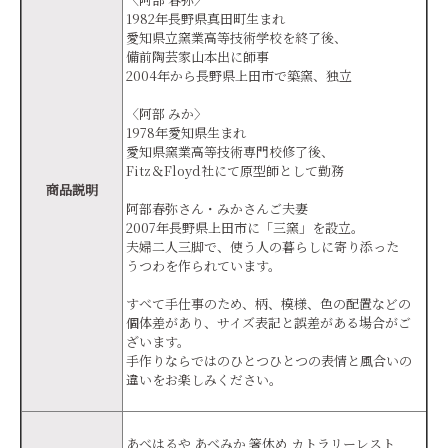
1982年長野県真田町生まれ
愛知県立窯業高等技術学校を終了後、
備前陶芸家山本出に師事
2004年から長野県上田市で築窯、独立
〈阿部 みか〉
1978年愛知県生まれ
愛知県窯業高等技術専門校修了後、
Fitz＆Floyd社にて原型師として勤務
商品説明
阿部春弥さん・みかさんご夫妻
2007年長野県上田市に「三窯」を設立。
夫婦二人三脚で、使う人の暮らしに寄り添った
うつわを作られています。
すべて手仕事のため、柄、模様、色の配置などの
個体差があり、サイズ表記と誤差がある場合がご
ざいます。
手作りならではのひとつひとつの表情と風合いの
違いをお楽しみください。
あべはるや あべみか 箸休め カトラリーレスト