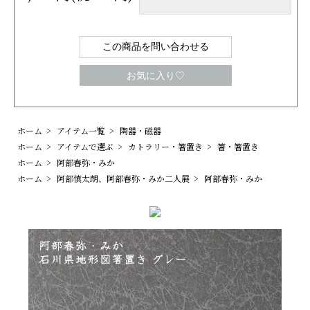
この商品を問い合わせる
お気に入り♡
ホーム
>
アイテム一覧
>
陶器・磁器
ホーム
>
アイテムで選ぶ
>
カトラリー・箸置き
>
箸・箸置き
ホーム
>
阿部春弥・みか
ホーム
>
阿部慎太朗、阿部春弥・みか二人展
>
阿部春弥・みか