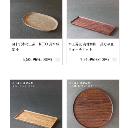
四十沢木材工芸 KITO 長木瓜
木工房玄 高塚和則 長方平皿
盆 小
ウォールナット
5,500円(税500円)
9,240円(税840円)