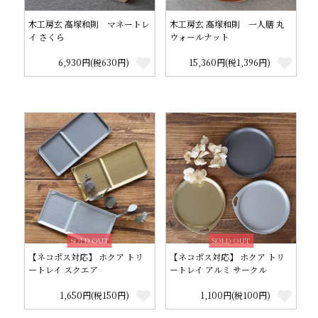
木工房玄 高塚和則 マネートレ
木工房玄 高塚和則 一人膳 丸
イ さくら
ウォールナット
6,930円(税630円)
15,360円(税1,396円)
SOLD OUT
SOLD OUT
【ネコポス対応】 ホクア トリ
【ネコポス対応】 ホクア トリ
ートレイ スクエア
ートレイ アルミ サークル
1,650円(税150円)
1,100円(税100円)