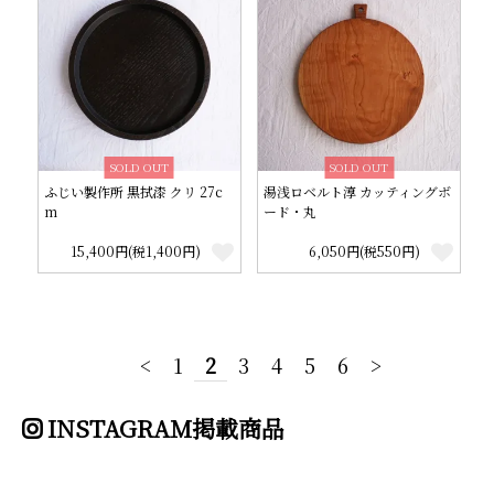
SOLD OUT
SOLD OUT
ふじい製作所 黒拭漆 クリ 27c
湯浅ロベルト淳 カッティングボ
m
ード・丸
15,400円(税1,400円)
6,050円(税550円)
<
1
2
3
4
5
6
>
INSTAGRAM掲載商品