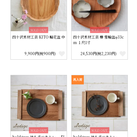
SOLD OUT
SOLD OUT
四十沢木材工芸 KITO 輪花盆 中
四十沢木材工芸 欅 雪輪盆φ33c
m １尺1寸
9,900円(税900円)
24,530円(税2,230円)
再入荷
SOLD OUT
SOLD OUT
hold tray 持ち手つきトレー【L
hold tray 持ち手つきトレー