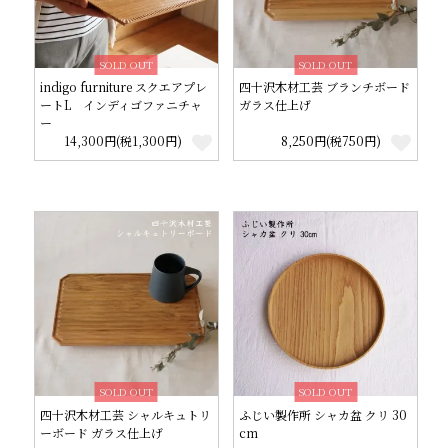
SOLD OUT
SOLD OUT
indigo furniture スクエアプレ
四十沢木材工芸 ブランチボード
ートL インディゴファニチャ
ガラス仕上げ
ー
14,300円(税1,300円)
8,250円(税750円)
SOLD OUT
SOLD OUT
四十沢木材工芸 シャルキュトリ
ふじい製作所 シャカ盆 クリ 30
ーボード ガラス仕上げ
cm