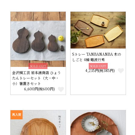
Sトレー TANBANANBA 木の
しごと 4種 難波行秀
SOLD OUT
SOLD OUT
4,235円(税385円)
金沢桐工芸 岩本清商店 ひょう
たんトレーセット（大・中・
小）箸置きセット
6,600円(税600円)
再入荷