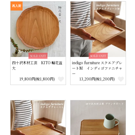
再入荷
SOLD OUT
SOLD OUT
四十沢木材工芸 KITO 輪花盆
indigo furniture スクエアプレ
大
ートM インディゴファニチャ
ー
19,800円(税1,800円)
13,200円(税1,200円)