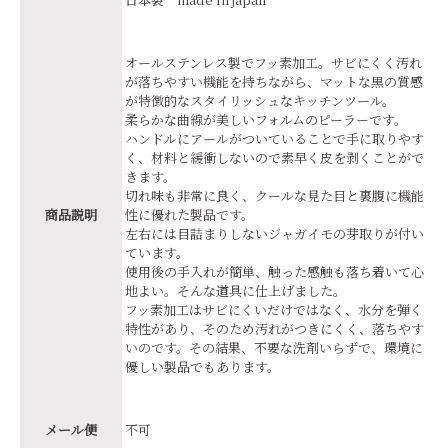
オールステンレス製でフッ素加工。サビにくく汚れ
が落ちやすい機能を持ちながら、マットな黒の質感
が特徴的なスタイリッシュなキッチンツール。
柔らかな曲線が美しいフォルムのピーラーです。
ハンドルにアールがついていることで手に取りやす
く、材料と緩衝しないので素早く皮を剥くことがで
きます。
切れ味も非常に良く、クールな見た目と裏腹に機能
商品説明
性に優れた製品です。
左右には目詰まりしないジャガイモの芽取りが付い
ています。
使用後の手入れが簡単、触った感触も落ち着いて心
地よい。そんな道具に仕上げました。
フッ素加工はサビにくいだけではなく、水分を弾く
特性があり、そのため汚れがつきにくく、落ちやす
いのです。その結果、不要な洗剤いらずで、環境に
優しい製品でもあります。
メール便
不可