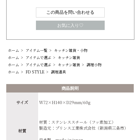
この商品を問い合わせる
お気に入り♡
ホーム
>
アイテム一覧
>
キッチン雑貨・小物
ホーム
>
アイテムで選ぶ
>
キッチン雑貨
ホーム
>
アイテムで選ぶ
>
キッチン雑貨
>
調理小物
ホーム
>
FD STYLE
>
調理道具
商品説明
サイズ
W72×H140×D29mm/60g
材質：ステンレススチール（フッ素加工）
製造元：プリンス工業株式会社（新潟県三条市）
材質
日本製 made in japan