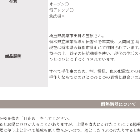
材質
オーブン○
電子レンジ○
食洗機×
埼玉県鴻巣市出身の笠原さん。
栃木県立窯業指導所伝習科を卒業後、人間国宝 
現在は栃木県芳賀郡市貝町にて作陶されています
益子の土、益子の伝統釉薬を使い、現代の生活ス
商品説明
ひとつひとつ手づくりされています。
すべて手仕事のため、柄、模様、色の配置などの
手作りならではのひとつひとつの表情と風合いの
耐熱陶器について
かゆを炊き「目止め」をしてください。
るとお鍋にひびが入ることがありますが、土鍋を直火にかけたことによる膨
器に使う土と比べて焼成も低く柔らかいので、落としたりぶつけたりすると