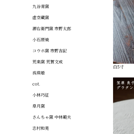
九谷青窯
虚空蔵窯
源右衛門窯 市野太郎
小石原焼
コウホ窯 市野吉記
荒楽窯 荒賀文成
白5寸
呉瑛姫
cot.
小林巧征
皐月窯
さんちゃ窯 中林範夫
志村和晃