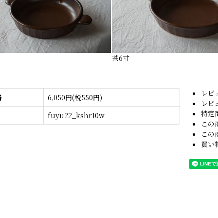
茶6寸
レビ
格
6,050円(税550円)
レビ
特定
fuyu22_kshr10w
この
この
買い