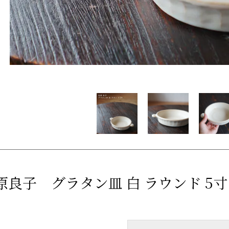
原良子 グラタン皿 白 ラウンド 5寸