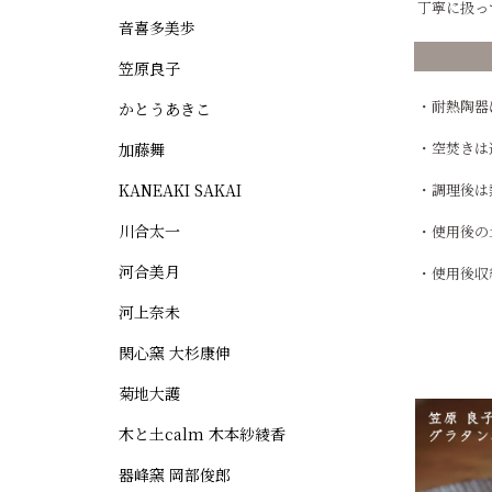
丁寧に扱っ
音喜多美歩
笠原良子
・耐熱陶器
かとうあきこ
・空焚きは
加藤舞
KANEAKI SAKAI
・調理後は
川合太一
・使用後の
河合美月
・使用後収
河上奈未
閑心窯 大杉康伸
菊地大護
木と土calm 木本紗綾香
器峰窯 岡部俊郎