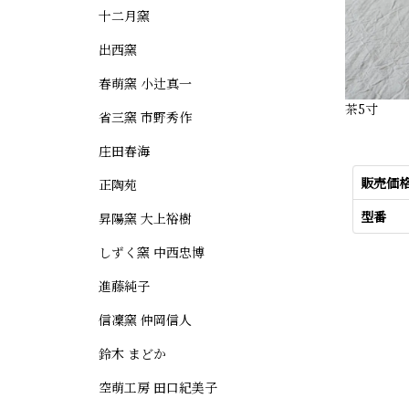
十二月窯
出西窯
春萌窯 小辻真一
茶5寸
省三窯 市野秀作
庄田春海
販売価
正陶苑
型番
昇陽窯 大上裕樹
しずく窯 中西忠博
進藤純子
信凜窯 仲岡信人
鈴木 まどか
空萌工房 田口紀美子