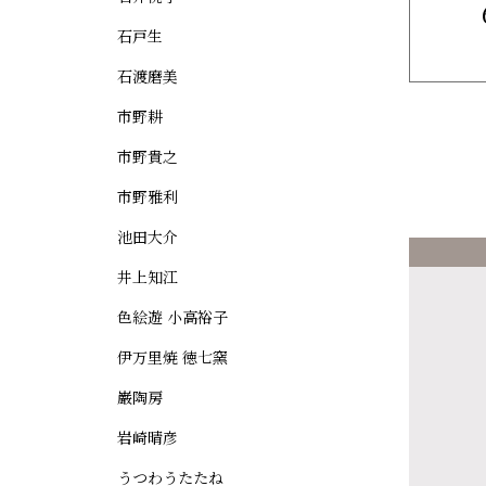
石戸生
石渡磨美
市野耕
市野貴之
市野雅利
池田大介
井上知江
色絵遊 小高裕子
伊万里焼 徳七窯
巌陶房
岩崎晴彦
うつわうたたね