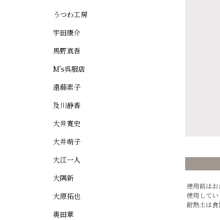
うつわ工房
宇田康介
馬野真吾
M's呉服店
遠藤素子
及川静香
大井寛史
大井萌子
大江一人
大隅新
使用前はお
使用してい
大原拓也
耐熱土は食
奥田章