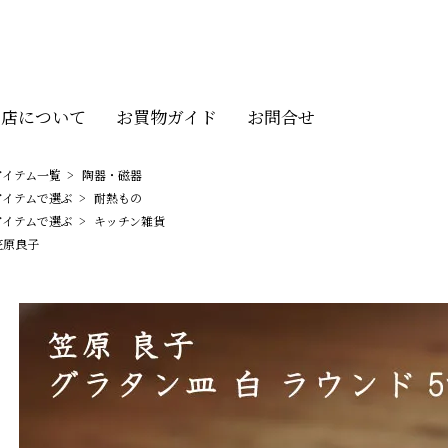
当店について
お買物ガイド
お問合せ
アイテム一覧
>
陶器・磁器
アイテムで選ぶ
>
耐熱もの
アイテムで選ぶ
>
キッチン雑貨
笠原良子