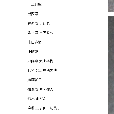
十二月窯
出西窯
春萌窯 小辻真一
省三窯 市野秀作
庄田春海
正陶苑
昇陽窯 大上裕樹
しずく窯 中西忠博
進藤純子
信凜窯 仲岡信人
鈴木 まどか
空萌工房 田口紀美子