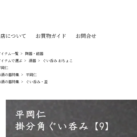
当店について
お買物ガイド
お問合せ
アイテム一覧
>
陶器・磁器
アイテムで選ぶ
>
酒器
>
ぐい呑み おちょこ
平岡仁
お酒の器特集
>
平岡仁
お酒の器特集
>
ぐい呑み・盃