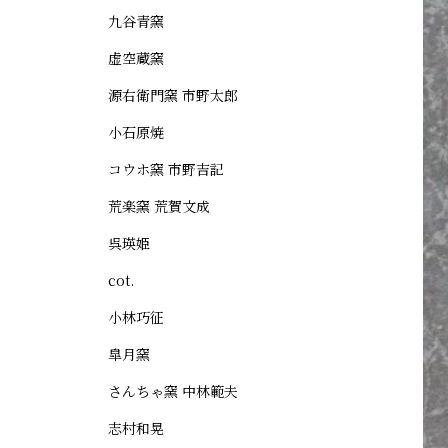
九谷青窯
虚空蔵窯
源右衛門窯 市野太郎
小石原焼
コウホ窯 市野吉記
荒楽窯 荒賀文成
呉瑛姫
cot.
小林巧征
皐月窯
さんちゃ窯 中林範夫
志村和晃