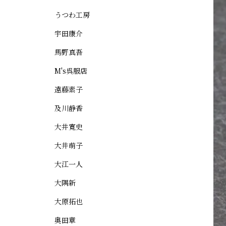
うつわ工房
宇田康介
馬野真吾
M's呉服店
遠藤素子
及川静香
大井寛史
大井萌子
大江一人
大隅新
大原拓也
奥田章