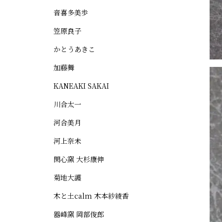
音喜多美歩
笠原良子
かとうあきこ
加藤舞
KANEAKI SAKAI
川合太一
河合美月
河上奈未
閑心窯 大杉康伸
菊地大護
木と土calm 木本紗綾香
器峰窯 岡部俊郎