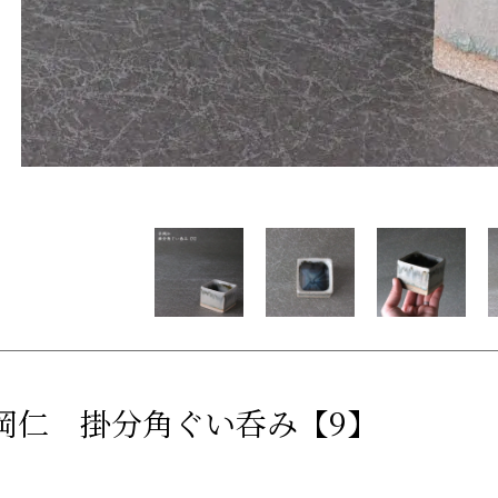
岡仁 掛分角ぐい呑み【9】