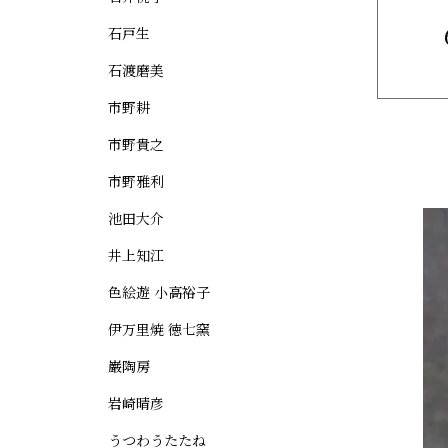
石戸生
石渡磨美
市野耕
市野貴之
市野雅利
池田大介
井上知江
色絵遊 小高裕子
伊万里焼 徳七窯
巌陶房
岩崎晴彦
うつわうたたね