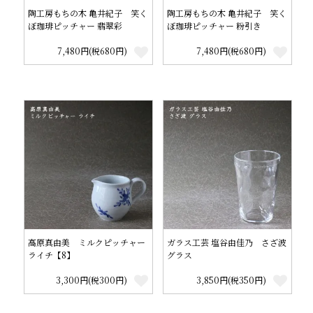
陶工房もちの木 亀井紀子 笑く
陶工房もちの木 亀井紀子 笑く
ぼ珈琲ピッチャー 翡翠彩
ぼ珈琲ピッチャー 粉引き
7,480円(税680円)
7,480円(税680円)
高原真由美 ミルクピッチャー
ガラス工芸 塩谷由佳乃 さざ波
ライチ【8】
グラス
3,300円(税300円)
3,850円(税350円)