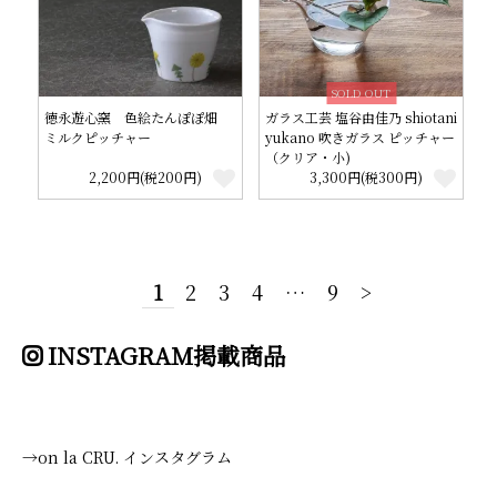
SOLD OUT
徳永遊心窯 色絵たんぽぽ畑
ガラス工芸 塩谷由佳乃 shiotani
ミルクピッチャー
yukano 吹きガラス ピッチャー
（クリア・小)
2,200円(税200円)
3,300円(税300円)
1
2
3
4
…
9
>
INSTAGRAM掲載商品
→on la CRU. インスタグラム