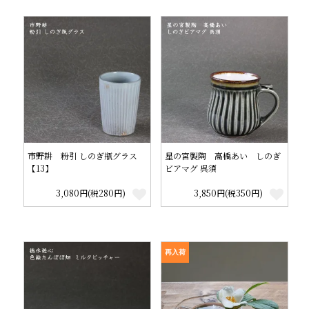
市野耕 粉引 しのぎ瓶グラス
星の宮製陶 高橋あい しのぎ
【13】
ビアマグ 呉須
3,080円(税280円)
3,850円(税350円)
再入荷