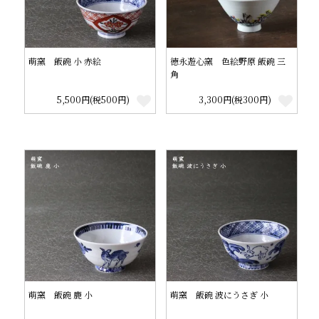
萌窯 飯碗 小 赤絵
徳永遊心窯 色絵野原 飯碗 三
角
5,500円(税500円)
3,300円(税300円)
萌窯 飯碗 鹿 小
萌窯 飯碗 波にうさぎ 小