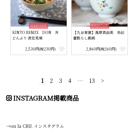
SOLD OUT
SOLD OUT
KINTO REMIX DON 丼
【九谷青窯】高原真由美 色絵
どんぶり 波佐見焼
蕾散らし飯碗
2,530円(税230円)
2,860円(税260円)
1
2
3
4
…
13
>
INSTAGRAM掲載商品
→on la CRU. インスタグラム