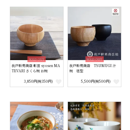
SOLD OUT
SOLD OUT
我戸幹男商店 彰宣 syosen MA
我戸幹男商店 TSUMUGI 汁
TEVARI さくら椀 お椀
椀 毬型
3,850円(税350円)
5,500円(税500円)