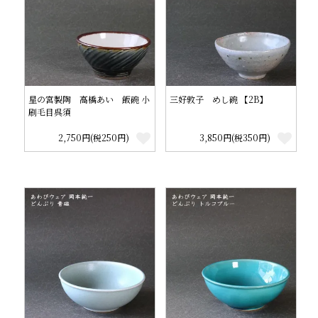
星の宮製陶 高橋あい 飯碗 小
三好敦子 めし碗 【2B】
刷毛目呉須
2,750円(税250円)
3,850円(税350円)