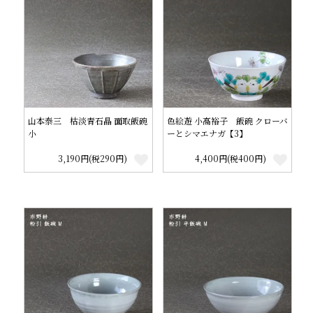
山本泰三 枯淡青石晶 面取飯碗
色絵遊 小高裕子 飯碗 クローバ
小
ーとシマエナガ【3】
3,190円(税290円)
4,400円(税400円)