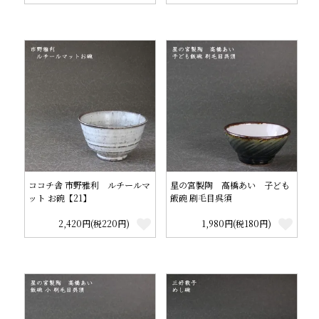
ココチ舎 市野雅利 ルチールマ
星の宮製陶 高橋あい 子ども
ット お碗【21】
飯碗 刷毛目呉須
2,420円(税220円)
1,980円(税180円)