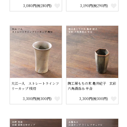
3,080円(税280円)
3,190円(税290円)
大江一人 ストレートラインフ
陶工房もちの木 亀井紀子 玄彩
リーカップ 桟切
六角酒呑み 半合
3,300円(税300円)
3,300円(税300円)