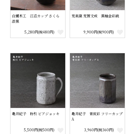
白鷺木工 江沼カップ さくら
荒楽窯 荒賀文成 黒釉金彩碗
漆黒
5,280円(税480円)
9,900円(税900円)
亀井紀子 粉引 ビアジョッキ
亀井紀子 青灰彩 フリーカップ
A
5,500円(税500円)
3,960円(税360円)