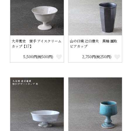
大井寛史 蛍手 アイスクリーム
山の口焼 辻口康夫 黒釉 面取
カップ【17】
ビアカップ
5,500円(税500円)
2,750円(税250円)