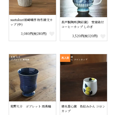
suetukuri岩崎晴彦 粉引線文カ
長戸製陶所(陶彩窯) 安南染付
ップ (中)
コーヒーカップ しのぎ
3,080円(税280円)
3,520円(税320円)
再入荷
見野大介 ゴブレット 雨燕釉
徳永遊心窯 色絵みかん コロン
カップ