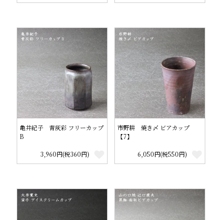
亀井紀子 青灰彩 フリーカップ
市野耕 焼き〆 ビアカップ
B
【7】
3,960円(税360円)
6,050円(税550円)