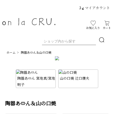
マイアカウント
お気に入り
カート
ホーム
>
陶器あ⇔ん＆山の口焼
陶器あ⇔ん 宮地真/宮地
山の口焼 辻口康夫
明子
陶器あ⇔ん＆山の口焼