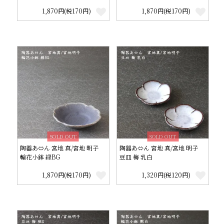
1,870円(税170円)
1,870円(税170円)
SOLD OUT
SOLD OUT
陶器あ⇔ん 宮地 真/宮地 明子
陶器あ⇔ん 宮地 真/宮地 明子
輪花小鉢 緑BG
豆皿 梅 乳白
1,870円(税170円)
1,320円(税120円)