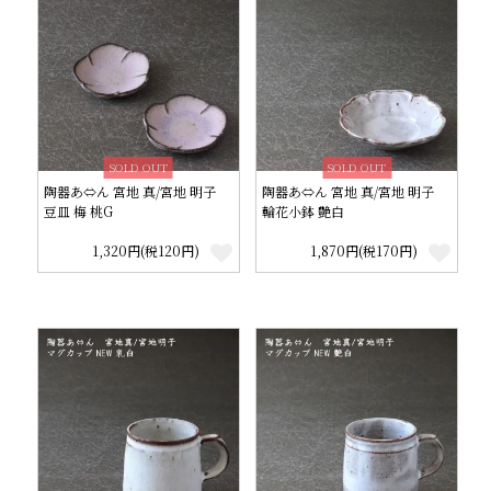
SOLD OUT
SOLD OUT
陶器あ⇔ん 宮地 真/宮地 明子
陶器あ⇔ん 宮地 真/宮地 明子
豆皿 梅 桃G
輪花小鉢 艶白
1,320円(税120円)
1,870円(税170円)