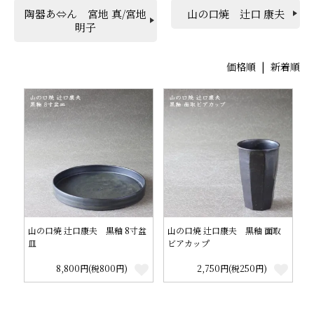
陶器あ⇔ん 宮地 真/宮地
山の口焼 辻口 康夫
明子
価格順
|
新着順
山の口焼 辻口康夫 黒釉 8寸盆
山の口焼 辻口康夫 黒釉 面取
皿
ビアカップ
8,800円(税800円)
2,750円(税250円)