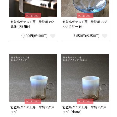
SOLD OUT
SOLD OUT
能登島ガラス工房 能登藍 のと
能登島ガラス工房 能登藍 バブ
風鈴 (泡) 箱付
ルフラワー 鉢
4,400円(税400円)
3,850円(税350円)
SOLD OUT
SOLD OUT
能登島ガラス工房 耐熱マグカ
能登島ガラス工房 耐熱マグカ
ップ
ップ（dotto）