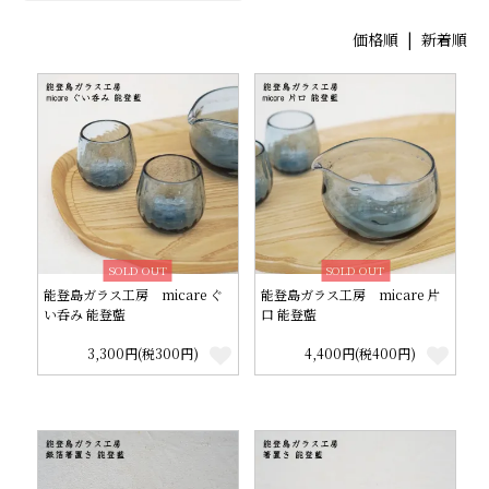
価格順
|
新着順
SOLD OUT
SOLD OUT
能登島ガラス工房 micare ぐ
能登島ガラス工房 micare 片
い呑み 能登藍
口 能登藍
3,300円(税300円)
4,400円(税400円)