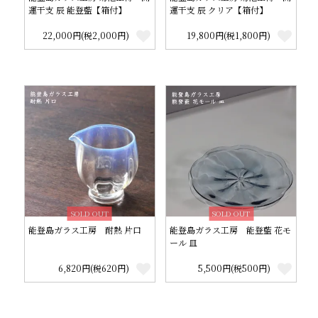
運干支 辰 能登藍【箱付】
運干支 辰 クリア【箱付】
22,000円(税2,000円)
19,800円(税1,800円)
SOLD OUT
SOLD OUT
能登島ガラス工房 耐熱 片口
能登島ガラス工房 能登藍 花モ
ール 皿
6,820円(税620円)
5,500円(税500円)