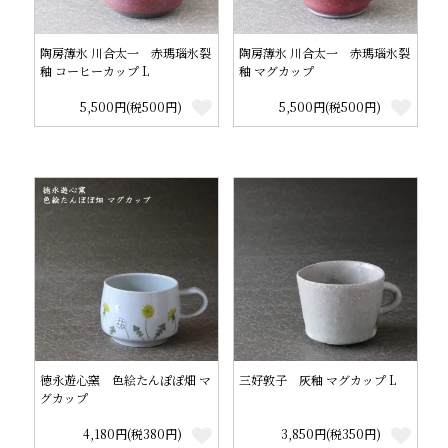
陶房薄氷 川合太一 赤瑪瑙氷裂
陶房薄氷 川合太一 赤瑪瑙氷裂
釉 コーヒーカップ L
釉 マグカップ
5,500円(税500円)
5,500円(税500円)
徳永遊心窯 色絵たんぽぽ畑 マ
三好敦子 灰釉 マグカップ L
グカップ
4,180円(税380円)
3,850円(税350円)