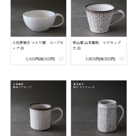
小石原焼き マルワ窯 スープカ
幸山窯 山本雅則 マグカップ
ップ 白
大 白
3,410円(税310円)
3,850円(税350円)