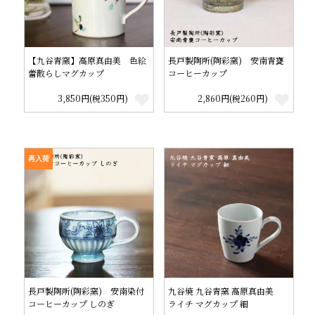
【九谷青窯】高原真由美 色絵
長戸製陶所(陶彩窯) 安南青甕
蕾散らしマグカップ
コーヒーカップ
3,850円(税350円)
2,860円(税260円)
再入荷
長戸製陶所(陶彩窯) 安南染付
九谷焼 九谷青窯 高原真由美
コーヒーカップ しのぎ
ライチ マグカップ 細