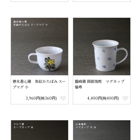
徳永遊心窯 色絵かたばみ スー
器峰窯 岡部俊郎 マグカップ
プマグ 小
福寿
3,960円(税360円)
4,400円(税400円)