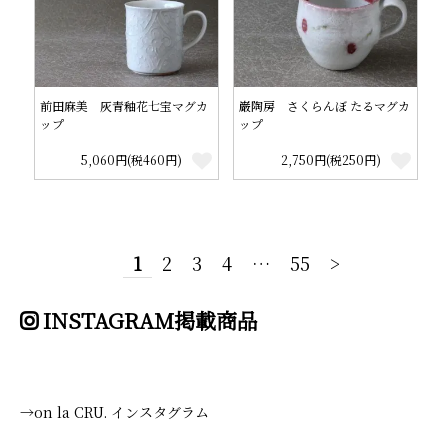
前田麻美 灰青釉花七宝マグカ
巌陶房 さくらんぼ たるマグカ
ップ
ップ
5,060円(税460円)
2,750円(税250円)
1
2
3
4
…
55
>
INSTAGRAM掲載商品
→on la CRU. インスタグラム