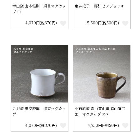
幸山窯 山本雅則 縄目マグカッ
亀井紀子 粉引 ビアジョッキ
プ 白
4,070円(税370円)
5,500円(税500円)
九谷焼 虚空蔵窯 切立マグカッ
小石原焼 森山實山窯 森山寛二
プ
郎 マグカップ アメ
4,070円(税370円)
4,950円(税450円)